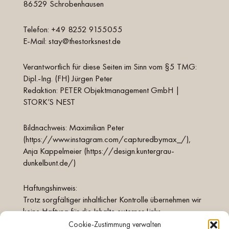
86529 Schrobenhausen
Telefon: +49 8252 9155055
E-Mail: stay@thestorksnest.de
Verantwortlich für diese Seiten im Sinn vom §5 TMG:
Dipl.-Ing. (FH) Jürgen Peter
Redaktion: PETER Objektmanagement GmbH |
STORK’S NEST
Bildnachweis: Maximilian Peter
(https://www.instagram.com/capturedbymax_/),
Anja Kappelmeier (https://design.kuntergrau-
dunkelbunt.de/)
Haftungshinweis:
Trotz sorgfältiger inhaltlicher Kontrolle übernehmen wir
keine Haftung für die Inhalte externer Links.
Für den Inhalt verlinkter Seiten sind ausschliesslich deren
Cookie-Zustimmung verwalten